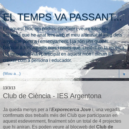
EL TEMPS VA PASSANT...
En aquest bloc em podreu conèixer i veure totes les
activitats que he anat fent amb el meu alumnat al llarg dels
anys que porto a l'ensenyament. I ja són uns quants...
Dedicat a tots aquells nois i noies que, creient en la recerca
i la innovació, han participat en aquest món i m'han fet
crèixer com a persona i educador.
▼
13/3/13
Club de Ciència - IES Argentona
Ja queda menys per a l'
Exporecerca Jove
i, una vegada
confirmats dos treballs més del Club que participaran en
aquest esdevenment, finalment són un total de 4 projectes
que hi aniran.
Es poden veure al blocweb del
Club de