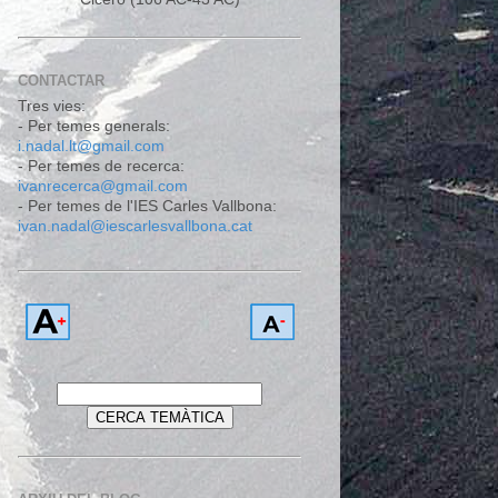
CONTACTAR
Tres vies:
- Per temes generals:
i.nadal.lt@gmail.com
- Per temes de recerca:
ivanrecerca@gmail.com
- Per temes de l'IES Carles Vallbona:
ivan.nadal@iescarlesvallbona.cat