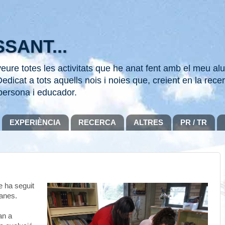
SANT...
ure totes les activitats que he anat fent amb el meu alu
edicat a tots aquells nois i noies que, creient en la recer
persona i educador.
EXPERIÈNCIA
RECERCA
ALTRES
PR / TR
 ha seguit
anes.
an a