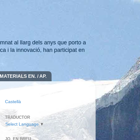
mnat al llarg dels anys que porto a
ca i la innovació, han participat en
MATERIALS EN. / AP.
Castellà
TRADUCTOR
Select Language
▼
JO, EN BREU...