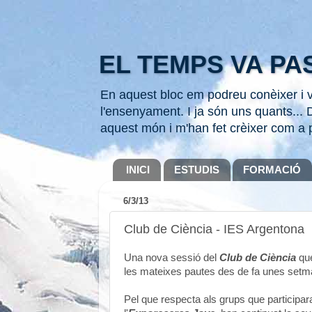
EL TEMPS VA PAS
En aquest bloc em podreu conèixer i ve
l'ensenyament. I ja són uns quants... D
aquest món i m'han fet crèixer com a 
INICI
ESTUDIS
FORMACIÓ
6/3/13
Club de Ciència - IES Argentona
Una nova sessió del
Club de Ciència
que
les mateixes pautes des de fa unes setm
Pel que respecta als grups que participar