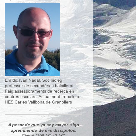
Em dic Iván Nadal. Sóc biòleg i
professor de secundària i batxillerat.
Faig assessoraments de recerca en
centres escolars. Actualment treballo a
l'IES Carles Vallbona de Granollers
A pesar de que ya soy mayor, sigo
aprendiendo de mis discípulos.
Ciceró (106 AC-43 AC)