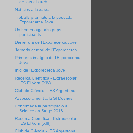
de tots els treb...
Notícies a la xarxa
Treballs premiats a la passada
Exporecerca Jove
Un homenatge als grups
participants
Darrer dia de l'Exporecerca Jove
Jornada central de l'Exporecerca
Primeres imatges de l'Exporecerca
Jove
Inici de l'Exporecerca Jove
Recerca Científica - Extraescolar
IES El Vern (XIV)
Club de Ciència - IES Argentona
Assessorament a la SI Dosrius
Confirmada la participació a
Science on Stage 2013...
Recerca Científica - Extraescolar
IES El Vern (XIII)
Club de Ciència - IES Argentona