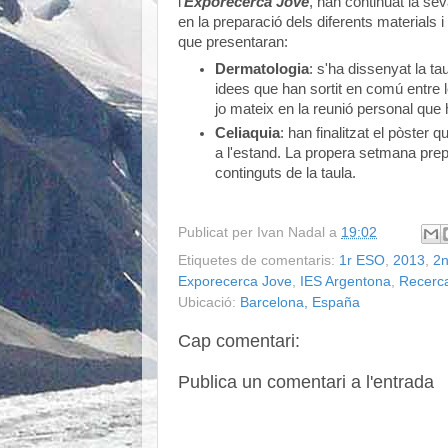
l'
Exporecerca Jove
, han continuat la se
en la preparació dels diferents materials i
que presentaran:
Dermatologia
: s'ha dissenyat la ta
idees que han sortit en comú entre l
jo mateix en la reunió personal que 
Celiaquia
: han finalitzat el pòster 
a l'estand. La propera setmana pre
continguts de la taula.
Publicat per
Ivan Nadal
a
19:02
Etiquetes de comentaris:
1r ESO
,
2013
,
2
Exporecerca Jove
,
IES Argentona
,
Recerc
Ubicació:
Barcelona, España
Cap comentari:
Publica un comentari a l'entrada