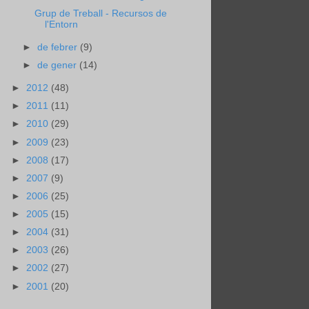
Grup de Treball - Recursos de
l'Entorn
►
de febrer
(9)
►
de gener
(14)
►
2012
(48)
►
2011
(11)
►
2010
(29)
►
2009
(23)
►
2008
(17)
►
2007
(9)
►
2006
(25)
►
2005
(15)
►
2004
(31)
►
2003
(26)
►
2002
(27)
►
2001
(20)