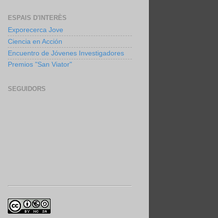
ESPAIS D'INTERÈS
Exporecerca Jove
Ciencia en Acción
Encuentro de Jóvenes Investigadores
Premios "San Viator"
SEGUIDORS