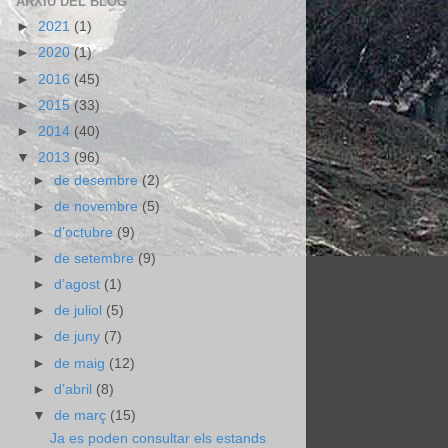
ARXIU DEL BLOG
►
2021
(1)
►
2020
(1)
►
2016
(45)
►
2015
(33)
►
2014
(40)
▼
2013
(96)
►
de desembre
(2)
►
de novembre
(5)
►
d’octubre
(9)
►
de setembre
(9)
►
d’agost
(1)
►
de juliol
(5)
►
de juny
(7)
►
de maig
(12)
►
d’abril
(8)
▼
de març
(15)
Ja es poden consultar els estands