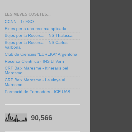
LES MEVES COSETES...
CCNN - 1r ESO
Eines per a una recerca aplicada
Bojos per la Recerca - INS Thalassa
Bojos per la Recerca - INS Carles
Vallbona
Club de Ciències "EUREKA" Argentona
Recerca Científica - INS El Vern
CRP Baix Maresme - Itineraris pel
Maresme
CRP Baix Maresme - La vinya al
Maresme
Formació de Formadors - ICE UAB
90,566