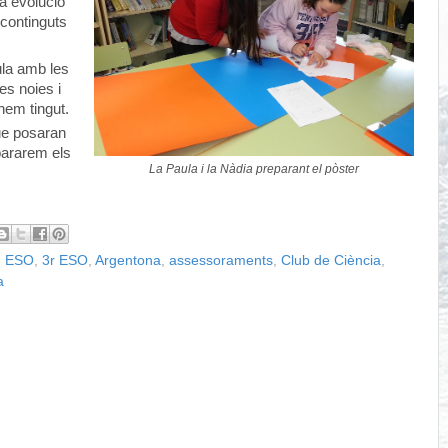
va evolució
 continguts
ula amb les
es noies i
hem tingut.
que posaran
pararem els
La Paula i la Nàdia preparant el pòster
n ESO
,
3r ESO
,
Argentona
,
assessoraments
,
Club de Ciència
,
a