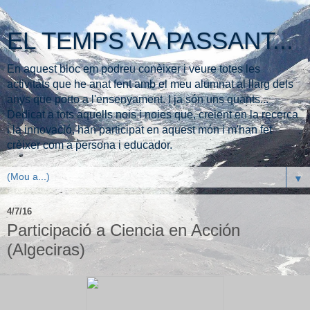
EL TEMPS VA PASSANT...
En aquest bloc em podreu conèixer i veure totes les
activitats que he anat fent amb el meu alumnat al llarg dels
anys que porto a l'ensenyament. I ja són uns quants...
Dedicat a tots aquells nois i noies que, creient en la recerca
i la innovació, han participat en aquest món i m'han fet
crèixer com a persona i educador.
▼
4/7/16
Participació a Ciencia en Acción
(Algeciras)