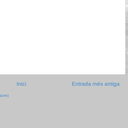
Inici
Entrada més antiga
Atom)