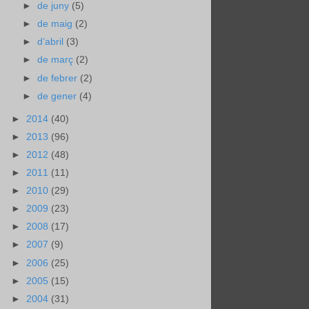
►
de juny
(5)
►
de maig
(2)
►
d’abril
(3)
►
de març
(2)
►
de febrer
(2)
►
de gener
(4)
►
2014
(40)
►
2013
(96)
►
2012
(48)
►
2011
(11)
►
2010
(29)
►
2009
(23)
►
2008
(17)
►
2007
(9)
►
2006
(25)
►
2005
(15)
►
2004
(31)