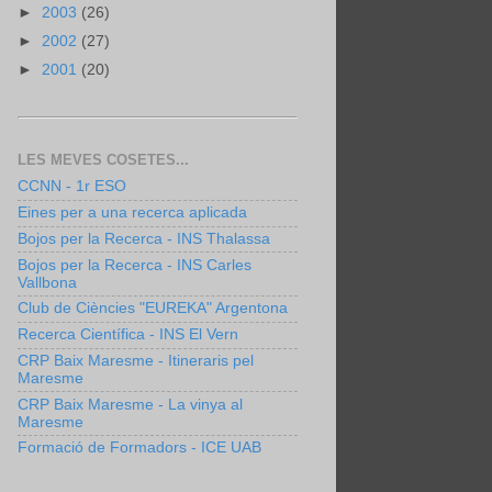
►
2003
(26)
►
2002
(27)
►
2001
(20)
LES MEVES COSETES...
CCNN - 1r ESO
Eines per a una recerca aplicada
Bojos per la Recerca - INS Thalassa
Bojos per la Recerca - INS Carles
Vallbona
Club de Ciències "EUREKA" Argentona
Recerca Científica - INS El Vern
CRP Baix Maresme - Itineraris pel
Maresme
CRP Baix Maresme - La vinya al
Maresme
Formació de Formadors - ICE UAB