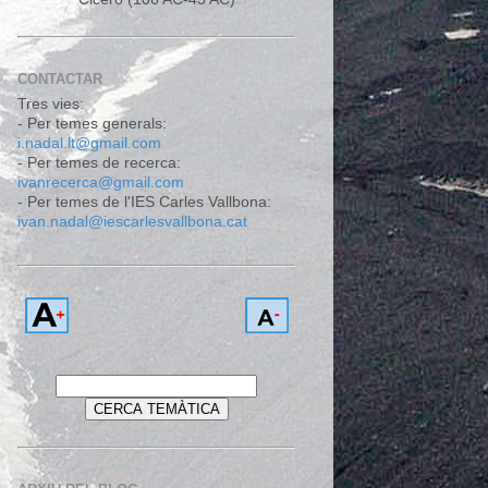
CONTACTAR
Tres vies:
- Per temes generals:
i.nadal.lt@gmail.com
- Per temes de recerca:
ivanrecerca@gmail.com
- Per temes de l'IES Carles Vallbona:
ivan.nadal@iescarlesvallbona.cat