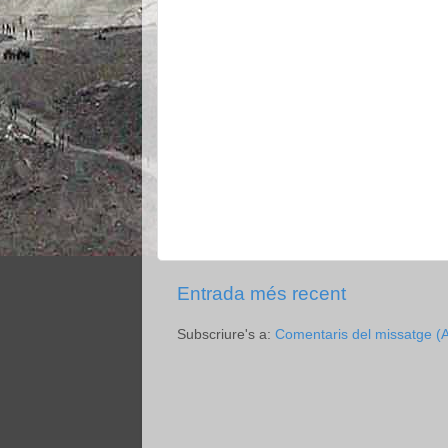
Entrada més recent
Subscriure's a:
Comentaris del missatge (