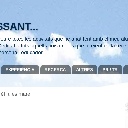
SANT...
ure totes les activitats que he anat fent amb el meu alu
edicat a tots aquells nois i noies que, creient en la recer
persona i educador.
EXPERIÈNCIA
RECERCA
ALTRES
PR / TR
èl·lules mare