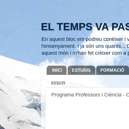
EL TEMPS VA PAS
En aquest bloc em podreu conèixer i ve
l'ensenyament. I ja són uns quants... D
aquest món i m'han fet crèixer com a 
INICI
ESTUDIS
FORMACIÓ
21/11/15
Programa Professors i Ciència - C