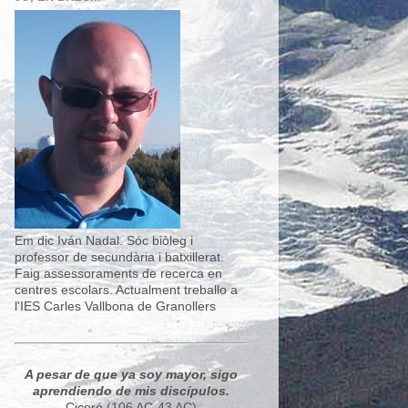
Em dic Iván Nadal. Sóc biòleg i
professor de secundària i batxillerat.
Faig assessoraments de recerca en
centres escolars. Actualment treballo a
l'IES Carles Vallbona de Granollers
A pesar de que ya soy mayor, sigo
aprendiendo de mis discípulos.
Ciceró (106 AC-43 AC)