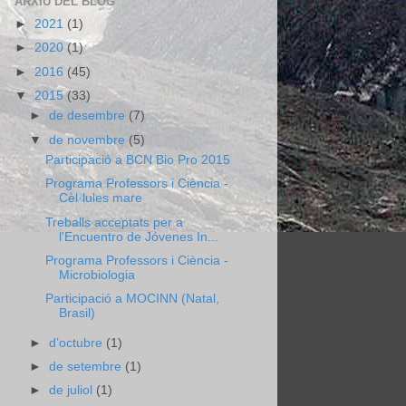
ARXIU DEL BLOG
►
2021
(1)
►
2020
(1)
►
2016
(45)
▼
2015
(33)
►
de desembre
(7)
▼
de novembre
(5)
Participació a BCN Bio Pro 2015
Programa Professors i Ciència -
Cèl·lules mare
Treballs acceptats per a
l'Encuentro de Jóvenes In...
Programa Professors i Ciència -
Microbiologia
Participació a MOCINN (Natal,
Brasil)
►
d’octubre
(1)
►
de setembre
(1)
►
de juliol
(1)