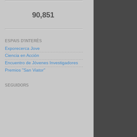
90,851
ESPAIS D'INTERÈS
Exporecerca Jove
Ciencia en Acción
Encuentro de Jóvenes Investigadores
Premios "San Viator"
SEGUIDORS