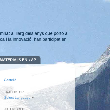
mnat al llarg dels anys que porto a
ca i la innovació, han participat en
MATERIALS EN. / AP.
Castellà
TRADUCTOR
Select Language
▼
JO, EN BREU...