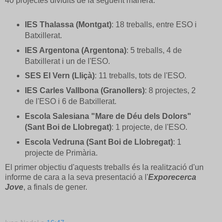
40 projectes dividits de la següent manera:
IES Thalassa (Montgat)
: 18 treballs, entre ESO i
Batxillerat.
IES Argentona (Argentona)
: 5 treballs, 4 de
Batxillerat i un de l'ESO.
SES El Vern (Lliçà)
: 11 treballs, tots de l'ESO.
IES Carles Vallbona (Granollers)
: 8 projectes, 2
de l'ESO i 6 de Batxillerat.
Escola Salesiana "Mare de Déu dels Dolors"
(Sant Boi de Llobregat)
: 1 projecte, de l'ESO.
Escola Vedruna (Sant Boi de Llobregat)
: 1
projecte de Primària.
El primer objectiu d'aquests treballs és la realització d'un
informe de cara a la seva presentació a l'
Exporecerca
Jove
, a finals de gener.