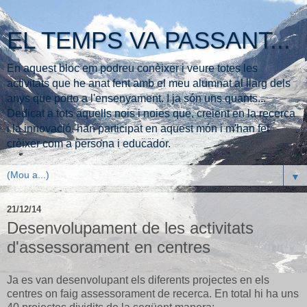
EL TEMPS VA PASSANT...
En aquest bloc em podreu conèixer i veure totes les
activitats que he anat fent amb el meu alumnat al llarg dels
anys que porto a l'ensenyament. I ja són uns quants...
Dedicat a tots aquells nois i noies que, creient en la recerca
i la innovació, han participat en aquest món i m'han fet
crèixer com a persona i educador.
▼
21/12/14
Desenvolupament de les activitats
d'assessorament en centres
Ja es van desenvolupant els diferents projectes en els
centres on faig assessorament de recerca. En total hi ha uns