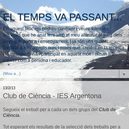
EL TEMPS VA PASSANT...
En aquest bloc em podreu conèixer i veure totes les
activitats que he anat fent amb el meu alumnat al llarg dels
anys que porto a l'ensenyament. I ja són uns quants...
Dedicat a tots aquells nois i noies que, creient en la recerca
i la innovació, han participat en aquest món i m'han fet
crèixer com a persona i educador.
▼
13/2/13
Club de Ciència - IES Argentona
Segueix el treball per a cada un dels grups del
Club de
Ciència
.
Tot esperant els resultats de la selecció dels treballs per a