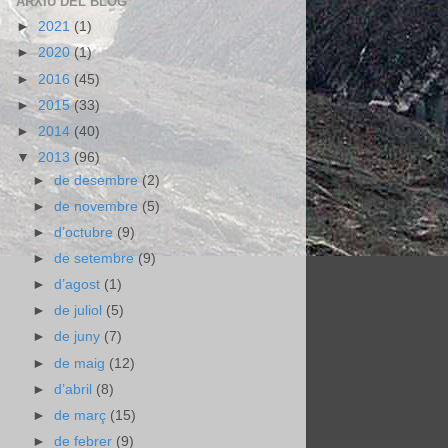
ARXIU DEL BLOG
►
2021
(1)
►
2020
(1)
►
2016
(45)
►
2015
(33)
►
2014
(40)
▼
2013
(96)
►
de desembre
(2)
►
de novembre
(5)
►
d’octubre
(9)
►
de setembre
(9)
►
d’agost
(1)
►
de juliol
(5)
►
de juny
(7)
►
de maig
(12)
►
d’abril
(8)
►
de març
(15)
►
de febrer
(9)