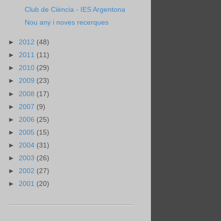
Club de Ciència - IES Argentona
Nou any i noves recerques
►
2012
(48)
►
2011
(11)
►
2010
(29)
►
2009
(23)
►
2008
(17)
►
2007
(9)
►
2006
(25)
►
2005
(15)
►
2004
(31)
►
2003
(26)
►
2002
(27)
►
2001
(20)