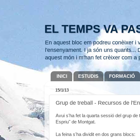
EL TEMPS VA PAS
En aquest bloc em podreu conèixer i ve
l'ensenyament. I ja són uns quants... D
aquest món i m'han fet crèixer com a 
INICI
ESTUDIS
FORMACIÓ
15/1/13
Grup de treball - Recursos de l'En
Avui s'ha fet la quarta sessió del grup de t
Espriu" de Montgat.
La feina s'ha dividit en dos grans blocs: