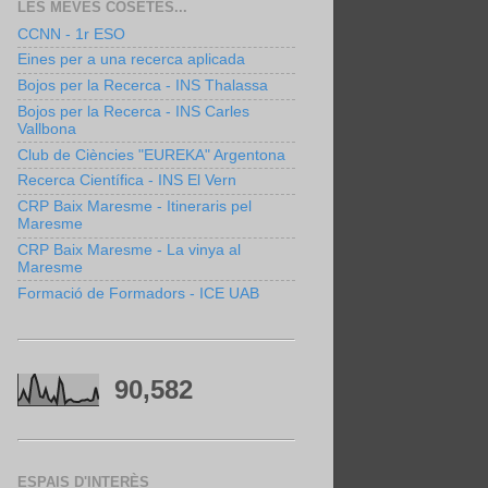
LES MEVES COSETES...
CCNN - 1r ESO
Eines per a una recerca aplicada
Bojos per la Recerca - INS Thalassa
Bojos per la Recerca - INS Carles
Vallbona
Club de Ciències "EUREKA" Argentona
Recerca Científica - INS El Vern
CRP Baix Maresme - Itineraris pel
Maresme
CRP Baix Maresme - La vinya al
Maresme
Formació de Formadors - ICE UAB
90,582
ESPAIS D'INTERÈS