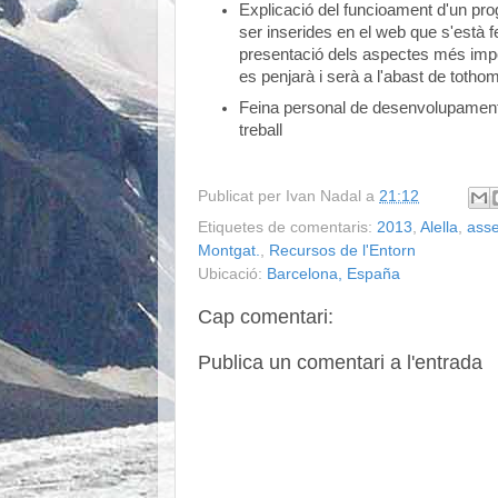
Explicació del funcioament d'un prog
ser inserides en el web que s'està f
presentació dels aspectes més impor
es penjarà i serà a l'abast de tothom
Feina personal de desenvolupament de
treball
Publicat per
Ivan Nadal
a
21:12
Etiquetes de comentaris:
2013
,
Alella
,
ass
Montgat.
,
Recursos de l'Entorn
Ubicació:
Barcelona, España
Cap comentari:
Publica un comentari a l'entrada