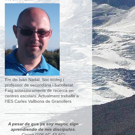
Em dic Iván Nadal. Sóc biòleg i
professor de secundària i batxillerat.
Faig assessoraments de recerca en
centres escolars. Actualment treballo a
l'IES Carles Vallbona de Granollers
A pesar de que ya soy mayor, sigo
aprendiendo de mis discípulos.
Ciceró (106 AC-43 AC)