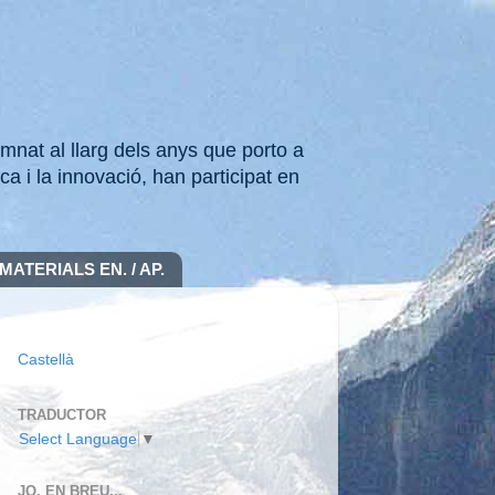
mnat al llarg dels anys que porto a
ca i la innovació, han participat en
MATERIALS EN. / AP.
Castellà
TRADUCTOR
Select Language
▼
JO, EN BREU...