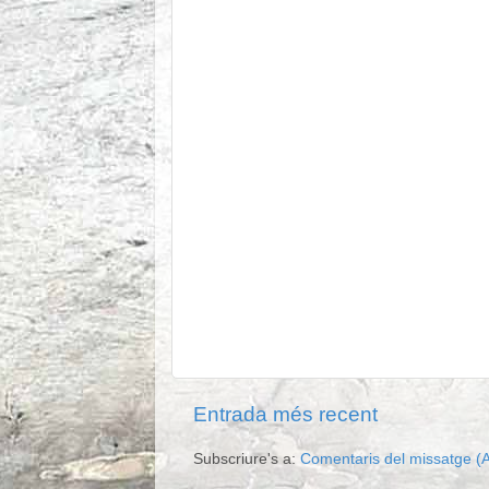
Entrada més recent
Subscriure's a:
Comentaris del missatge (