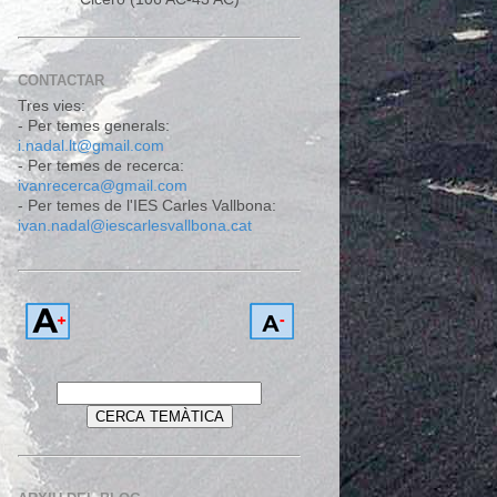
CONTACTAR
Tres vies:
- Per temes generals:
i.nadal.lt@gmail.com
- Per temes de recerca:
ivanrecerca@gmail.com
- Per temes de l'IES Carles Vallbona:
ivan.nadal@iescarlesvallbona.cat