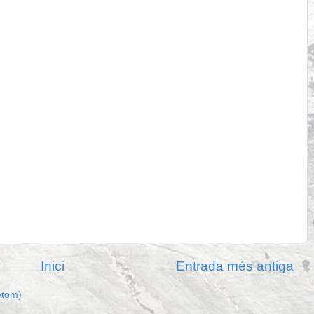
Inici
Entrada més antiga
Atom)