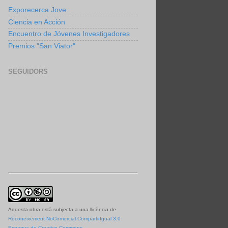
Exporecerca Jove
Ciencia en Acción
Encuentro de Jóvenes Investigadores
Premios "San Viator"
SEGUIDORS
Aquesta obra està subjecta a una llicència de
Reconeixement-NoComercial-CompartirIgual 3.0
Espanya de Creative Commons