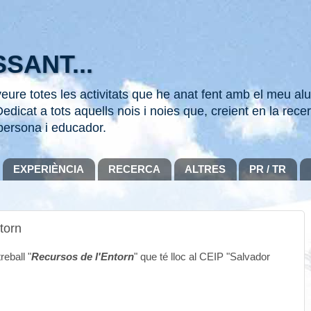
SANT...
ure totes les activitats que he anat fent amb el meu alu
edicat a tots aquells nois i noies que, creient en la recer
persona i educador.
EXPERIÈNCIA
RECERCA
ALTRES
PR / TR
torn
reball "
Recursos de l'Entorn
" que té lloc al CEIP "Salvador