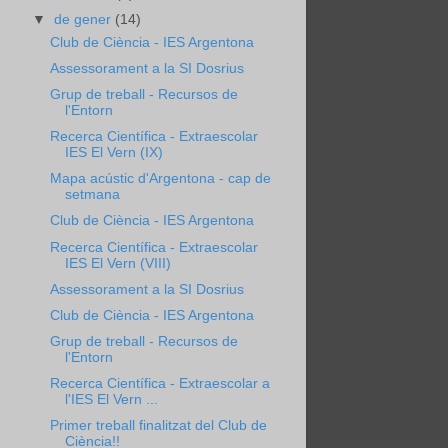
▼
de gener
(14)
Club de Ciència - IES Argentona
Assessorament a la SI Dosrius
Grup de treball - Recursos de
l'Entorn
Recerca Científica - Extraescolar
IES El Vern (IX)
Mapa acústic d'Argentona - cap de
setmana
Club de Ciència - IES Argentona
Recerca Científica - Extraescolar
IES El Vern (VIII)
Assessorament a la SI Dosrius
Club de Ciència - IES Argentona
Grup de treball - Recursos de
l'Entorn
Recerca Científica - Extraescolar a
l'IES El Vern ...
Primer treball finalitzat del Club de
Ciència!!