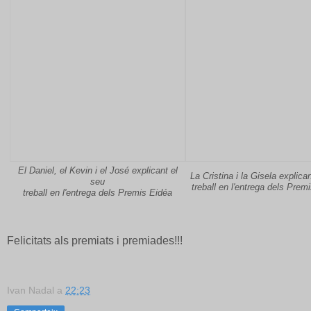
El Daniel, el Kevin i el José explicant el
La Cristina i la Gisela explica
seu
treball en l'entrega dels Prem
treball en l'entrega dels Premis Eidéa
Felicitats als premiats i premiades!!!
Ivan Nadal
a
22:23