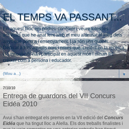
EL TEMPS VA PASSANT...
En aquest bloc em podreu conèixer i veure totes les
activitats que he anat fent amb el meu alumnat al llarg dels
anys que porto a l'ensenyament. I ja són uns quants...
Dedicat a tots aquells nois i noies que, creient en la recerca
i la innovació, han participat en aquest món i m'han fet
crèixer com a persona i educador.
▼
7/10/10
Entrega de guardons del VII Concurs
Eidéa 2010
Avui s'han entregat els premis en la VII edició del
Concurs
Eidéa
que ha tingut lloc a Alella. Els dos treballs finalistes i