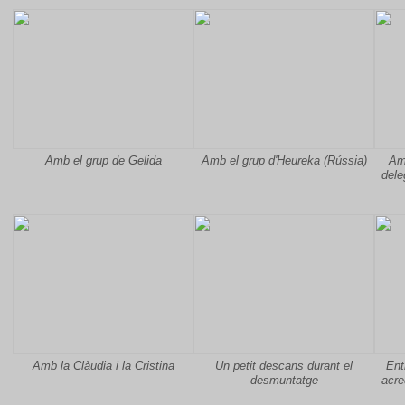
Amb el grup de Gelida
Amb el grup d'Heureka (Rússia)
Am
dele
Amb la Clàudia i la Cristina
Un petit descans durant el
Ent
desmuntatge
acre