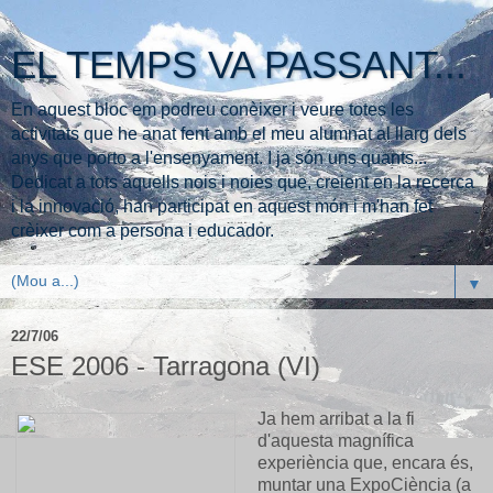
EL TEMPS VA PASSANT...
En aquest bloc em podreu conèixer i veure totes les
activitats que he anat fent amb el meu alumnat al llarg dels
anys que porto a l'ensenyament. I ja són uns quants...
Dedicat a tots aquells nois i noies que, creient en la recerca
i la innovació, han participat en aquest món i m'han fet
crèixer com a persona i educador.
▼
22/7/06
ESE 2006 - Tarragona (VI)
Ja hem arribat a la fi
d'aquesta magnífica
experiència que, encara és,
muntar una ExpoCiència (a