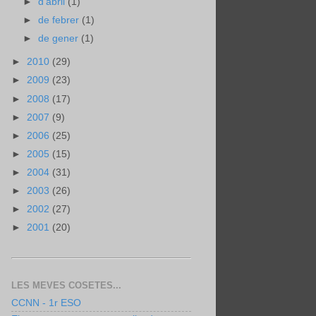
►
d’abril
(1)
►
de febrer
(1)
►
de gener
(1)
►
2010
(29)
►
2009
(23)
►
2008
(17)
►
2007
(9)
►
2006
(25)
►
2005
(15)
►
2004
(31)
►
2003
(26)
►
2002
(27)
►
2001
(20)
LES MEVES COSETES...
CCNN - 1r ESO