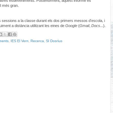
d'altres esdeveniments.
Posteriorment, aquest informe es
ll més gran.
les sessions a la classe durant els dos primers messos d'escola, i
ment a distància utilitzant les eines de
Google
(
Gmail
,
Docs
...).
ments
,
IES El Vern
,
Recerca
,
SI Dosrius