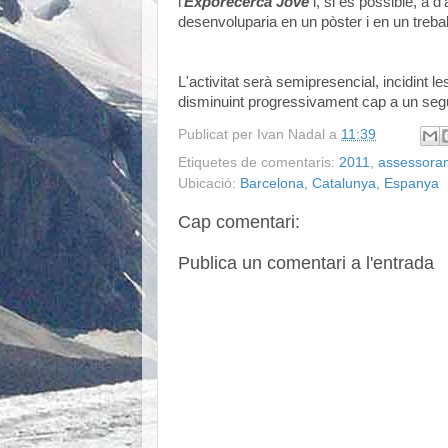
l'
Exporecerca Jove
i, si és possible, a 
desenvoluparia en un pòster i en un treba
L'activitat serà semipresencial, incidint 
disminuint progressivament cap a un segui
Publicat per
Ivan Nadal
a
11:39
Etiquetes de comentaris:
2011
,
assessora
Ubicació:
Barcelona, Catalunya, Espanya
Cap comentari:
Publica un comentari a l'entrada