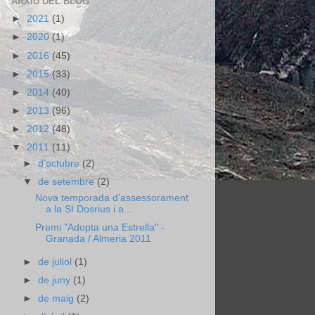
ARXIU DEL BLOG
►
2021
(1)
►
2020
(1)
►
2016
(45)
►
2015
(33)
►
2014
(40)
►
2013
(96)
►
2012
(48)
▼
2011
(11)
►
d’octubre
(2)
▼
de setembre
(2)
Nova temporada d'assessorament
a la SI Dosrius i a...
Premi "Adopta una Estrella" -
Granada / Almeria 2011
►
de juliol
(1)
►
de juny
(1)
►
de maig
(2)