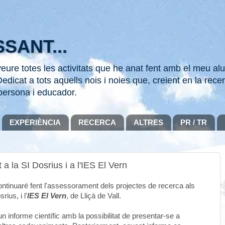
SANT...
ure totes les activitats que he anat fent amb el meu alu
edicat a tots aquells nois i noies que, creient en la recer
persona i educador.
EXPERIÈNCIA
RECERCA
ALTRES
PR / TR
la SI Dosrius i a l'IES El Vern
ontinuaré fent l'assessorament dels projectes de recerca als
rius, i l'
IES El Vern
, de Lliçà de Vall.
un informe científic amb la possibilitat de presentar-se a