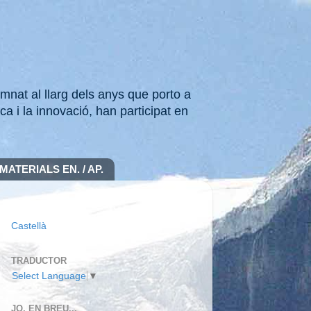
mnat al llarg dels anys que porto a
ca i la innovació, han participat en
MATERIALS EN. / AP.
Castellà
TRADUCTOR
Select Language
▼
JO, EN BREU...