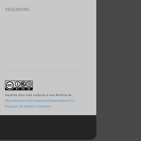
SEGUIDORS
Aquesta obra està subjecta a una llicència de
Reconeixement-NoComercial-CompartirIgual 3.0
Espanya de Creative Commons