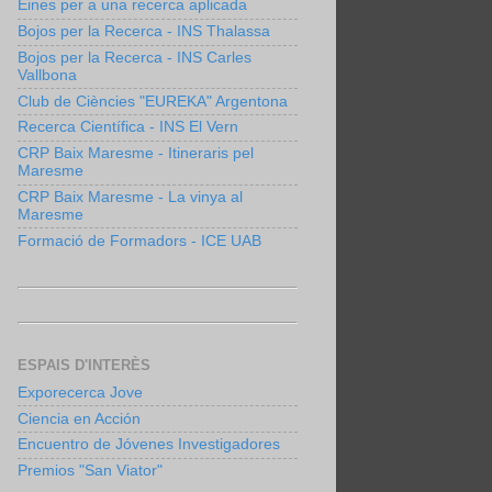
Eines per a una recerca aplicada
Bojos per la Recerca - INS Thalassa
Bojos per la Recerca - INS Carles
Vallbona
Club de Ciències "EUREKA" Argentona
Recerca Científica - INS El Vern
CRP Baix Maresme - Itineraris pel
Maresme
CRP Baix Maresme - La vinya al
Maresme
Formació de Formadors - ICE UAB
ESPAIS D'INTERÈS
Exporecerca Jove
Ciencia en Acción
Encuentro de Jóvenes Investigadores
Premios "San Viator"