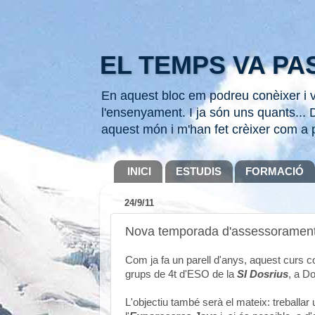
EL TEMPS VA PAS
En aquest bloc em podreu conèixer i ve
l'ensenyament. I ja són uns quants... D
aquest món i m'han fet crèixer com a 
INICI
ESTUDIS
FORMACIÓ
24/9/11
Nova temporada d'assessorament a 
Com ja fa un parell d'anys, aquest curs c
grups de 4t d'ESO de la
SI Dosrius
, a Dos
L'objectiu també serà el mateix: treballar 