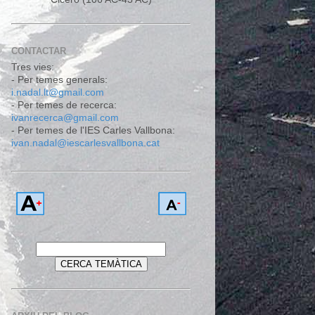
CONTACTAR
Tres vies:
- Per temes generals:
i.nadal.lt@gmail.com
- Per temes de recerca:
ivanrecerca@gmail.com
- Per temes de l'IES Carles Vallbona:
ivan.nadal@iescarlesvallbona.cat