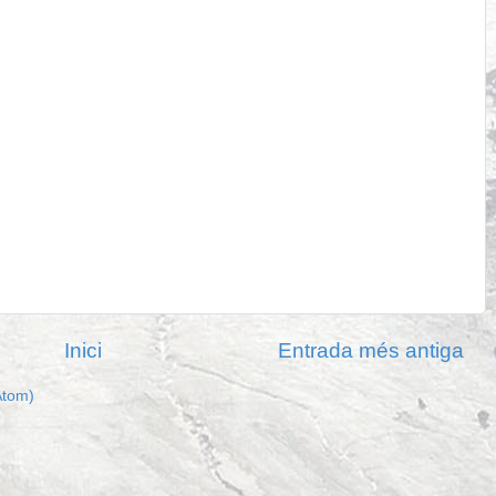
Inici
Entrada més antiga
Atom)