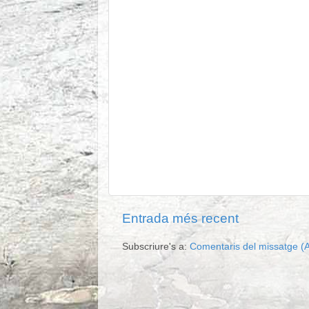
Entrada més recent
Subscriure's a:
Comentaris del missatge (