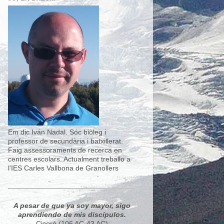
Em dic Iván Nadal. Sóc biòleg i
professor de secundària i batxillerat.
Faig assessoraments de recerca en
centres escolars. Actualment treballo a
l'IES Carles Vallbona de Granollers
A pesar de que ya soy mayor, sigo
aprendiendo de mis discípulos.
Ciceró (106 AC-43 AC)