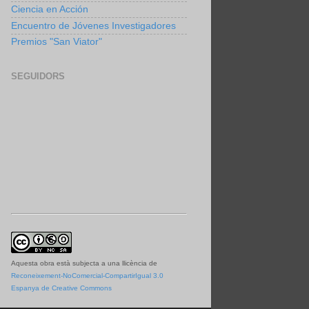
Ciencia en Acción
Encuentro de Jóvenes Investigadores
Premios "San Viator"
SEGUIDORS
Aquesta obra està subjecta a una llicència de
Reconeixement-NoComercial-CompartirIgual 3.0
Espanya de Creative Commons