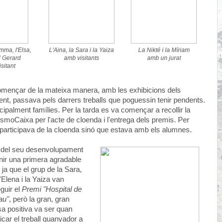
mma, l'Elsa,
L'Aina, la Sara i la Yaiza
La Nikté i la Míriam
el Gerard
amb visitants
amb un jurat
sitant
 començar de la mateixa manera, amb les exhibicions dels
ament, passava pels darrers treballs que poguessin tenir pendents.
ncipalment famílies. Per la tarda es va començar a recollir la
osmoCaixa per l'acte de cloenda i l'entrega dels premis. Per
participava de la cloenda sinó que estava amb els alumnes.
g del seu desenvolupament
nir una primera agradable
, ja que el grup de la Sara,
l'Elena i la Yaiza van
guir el
Premi "Hospital de
au"
, però la gran, gran
a positiva va ser quan
icar el treball guanyador a