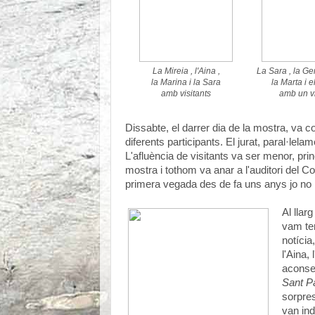
La Mireia , l'Aina ,
La Sara , la Ge
la Marina i la Sara
la Marta i 
amb visitants
amb un vi
Dissabte, el darrer dia de la mostra, va
diferents participants. El jurat, paral·lel
L'afluència de visitants va ser menor, pri
mostra i tothom va anar a l'auditori del C
primera vegada des de fa uns anys jo no 
Al llar
vam te
notícia
l'Aina, 
aconse
Sant P
sorpres
van ind