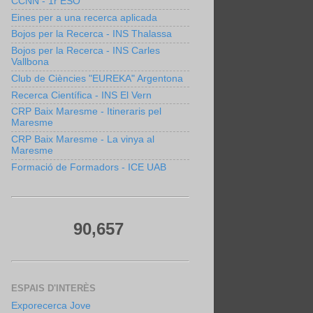
CCNN - 1r ESO
Eines per a una recerca aplicada
Bojos per la Recerca - INS Thalassa
Bojos per la Recerca - INS Carles
Vallbona
Club de Ciències "EUREKA" Argentona
Recerca Científica - INS El Vern
CRP Baix Maresme - Itineraris pel
Maresme
CRP Baix Maresme - La vinya al
Maresme
Formació de Formadors - ICE UAB
90,657
ESPAIS D'INTERÈS
Exporecerca Jove