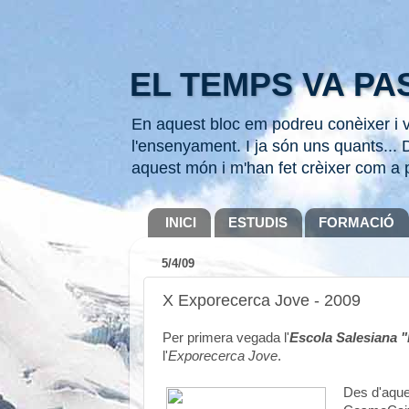
EL TEMPS VA PAS
En aquest bloc em podreu conèixer i ve
l'ensenyament. I ja són uns quants... D
aquest món i m'han fet crèixer com a 
INICI
ESTUDIS
FORMACIÓ
5/4/09
X Exporecerca Jove - 2009
Per primera vegada l'
Escola Salesiana 
l'
Exporecerca Jove
.
Des d'aques