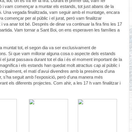
 lloc on es va fer la fira. Durant el primer dia, vam fer
ió i vam començar a muntar els estands, tot just abans de la
ó. Una vegada finalitzada, vam seguir amb el muntatge, encara
 va començar per al públic i el jurat, però vam finalitzar
i va anar tot bé. Després de dinar va continuar la fira fins les 17
partida. Vam tornar a Sant Boi, on ens esperaven les famílies a
 muntat tot, el segon dia va ser exclusivament de
ons. Si que vam millorar alguna cosa o aspecte dels estands
 el jurat passava durant tot el dia i és el moment important de la
magnífica i els estands han quedat molt atractius cap al públic i
principalment, el matí d'avui divendres amb la presència d'una
r, s'ha seguit amb l'exposició, però d'una manera més
rant els diferents projectes. Com ahir, a les 17 h vam finalitzar i