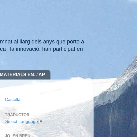
mnat al llarg dels anys que porto a
ca i la innovació, han participat en
MATERIALS EN. / AP.
Castellà
TRADUCTOR
Select Language
▼
JO, EN BREU...