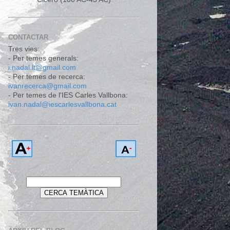
CONTACTAR
Tres vies:
- Per temes generals:
i.nadal.lt@gmail.com
- Per temes de recerca:
ivanrecerca@gmail.com
- Per temes de l'IES Carles Vallbona:
ivan.nadal@iescarlesvallbona.cat