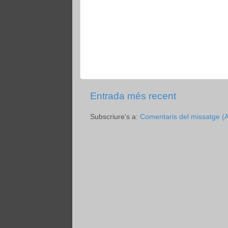
Entrada més recent
Subscriure's a:
Comentaris del missatge (