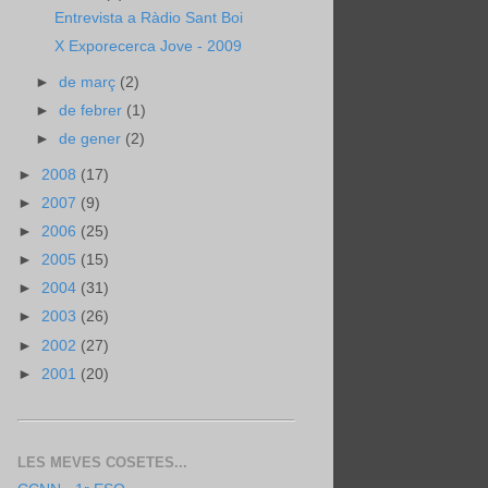
Entrevista a Ràdio Sant Boi
X Exporecerca Jove - 2009
►
de març
(2)
►
de febrer
(1)
►
de gener
(2)
►
2008
(17)
►
2007
(9)
►
2006
(25)
►
2005
(15)
►
2004
(31)
►
2003
(26)
►
2002
(27)
►
2001
(20)
LES MEVES COSETES...