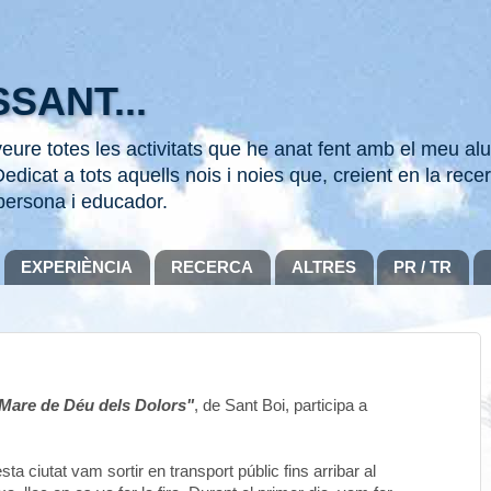
SANT...
ure totes les activitats que he anat fent amb el meu alu
edicat a tots aquells nois i noies que, creient en la recer
persona i educador.
EXPERIÈNCIA
RECERCA
ALTRES
PR / TR
"Mare de Déu dels Dolors"
, de Sant Boi, participa a
ta ciutat vam sortir en transport públic fins arribar al