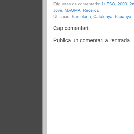
Etiquetes de comentaris:
1r ESO
,
2009
,
2
Jove
,
MAGMA
,
Recerca
Ubicació:
Barcelona, Catalunya, Espanya
Cap comentari:
Publica un comentari a l'entrada