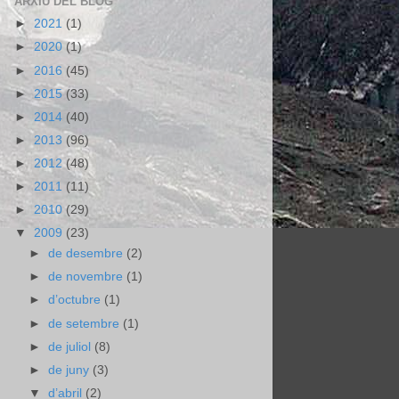
ARXIU DEL BLOG
►
2021
(1)
►
2020
(1)
►
2016
(45)
►
2015
(33)
►
2014
(40)
►
2013
(96)
►
2012
(48)
►
2011
(11)
►
2010
(29)
▼
2009
(23)
►
de desembre
(2)
►
de novembre
(1)
►
d’octubre
(1)
►
de setembre
(1)
►
de juliol
(8)
►
de juny
(3)
▼
d’abril
(2)