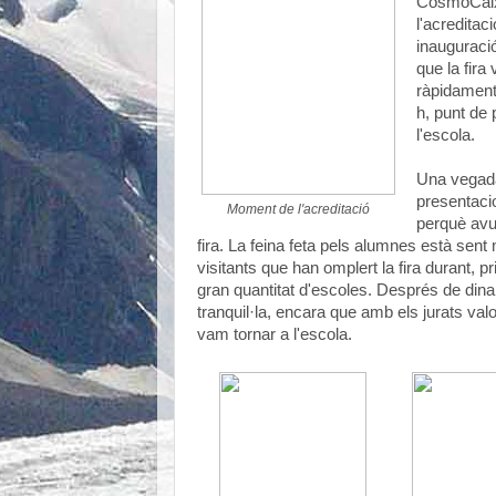
CosmoCaixa,
l'acreditac
inauguraci
que la fira
ràpidament 
h, punt de 
l'escola.
Una vegada
presentaci
Moment de l'acreditació
perquè avui
fira. La feina feta pels alumnes està sent 
visitants que han omplert la fira durant, 
gran quantitat d'escoles. Després de dina
tranquil·la, encara que amb els jurats valo
vam tornar a l'escola.