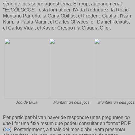
sèrie de jocs sobre aquest tema. El grup, autoanomenat
"
EsCÓLOGOS
", està format per: l'Aida Rodriguez, la Rocío
Montaño Parreño, la Carla Obillús, el Frederic Guallar, l'Iván
Kam, la Paula Martín, el Carles Olivares, el Daniel Reixats,
el Carlos Vidal, el Xavier Crespo i la Clàudia Oller.
Joc de taula
Muntant un dels jocs
Muntant un dels jocs
Per participar-hi van haver de respondre unes preguntes
on
line
i fer una fitxa resum que podeu consultar en format PDF
(
>>
). Posteriorment, a finals del mes d'abril vam presentar