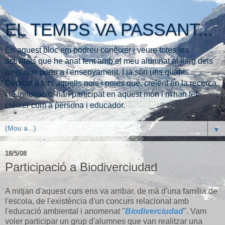
EL TEMPS VA PASSANT...
En aquest bloc em podreu conèixer i veure totes les
activitats que he anat fent amb el meu alumnat al llarg dels
anys que porto a l'ensenyament. I ja són uns quants...
Dedicat a tots aquells nois i noies que, creient en la recerca
i la innovació, han participat en aquest món i m'han fet
crèixer com a persona i educador.
▼
18/5/08
Participació a Biodiverciudad
A mitjan d'aquest curs ens va arribar, de mà d'una família de
l'escola, de l'existència d'un concurs relacionat amb
l'educació ambiental i anomenat "
Biodiverciudad
". Vam
voler participar un grup d'alumnes que van realitzar una