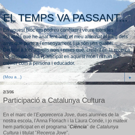
EL TEMPS VA PASSANT...
En aquest bloc em podreu conèixer i veure totes les
activitats que he anat fent amb el meu alumnat al llarg dels
anys que porto a l'ensenyament. I ja són uns quants...
Dedicat a tots aquells nois i noies que, creient en la recerca
i la innovació, han participat en aquest món i m'han fet
crèixer com a persona i educador.
▼
2/3/06
Participació a Catalunya Cultura
En el marc de l'
Exporecerca Jove
, dues alumnes de la
nostra escola, l'Anna Floriach i la Laura Conde, i jo mateix
hem participat en el programa "
Ciència
" de
Catalunya
Cultura
i titulat "
Recerca Jove
".