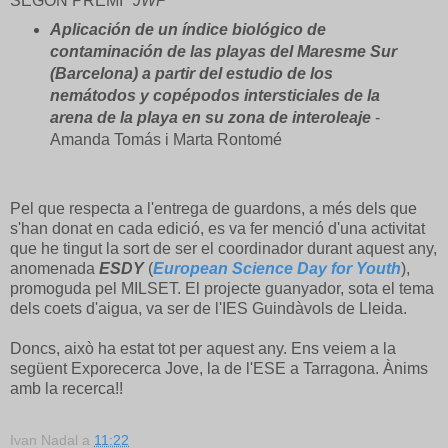
SEGON PREMI "
JWP
"
Aplicación de un índice biológico de
contaminación de las playas del Maresme Sur
(Barcelona) a partir del estudio de los
nemátodos y copépodos intersticiales de la
arena de la playa en su zona de interoleaje
-
Amanda Tomás i Marta Rontomé
Pel que respecta a l'entrega de guardons, a més dels que
s'han donat en cada edició, es va fer menció d'una activitat
que he tingut la sort de ser el coordinador durant aquest any,
anomenada
ESDY
(
European Science Day for Youth
),
promoguda pel MILSET. El projecte guanyador, sota el tema
dels coets d'aigua, va ser de l'IES Guindàvols de Lleida.
Doncs, això ha estat tot per aquest any. Ens veiem a la
següent Exporecerca Jove, la de l'ESE a Tarragona. Ànims
amb la recerca!!
Ivan Nadal
a
11:22