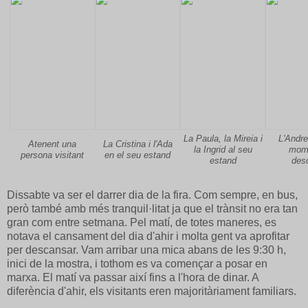
La Paula, la Mireia i
L'Andre
Atenent una
La Cristina i l'Ada
la Ingrid al seu
mome
persona visitant
en el seu estand
estand
des
Dissabte va ser el darrer dia de la fira. Com sempre, en bus,
però també amb més tranquil·litat ja que el trànsit no era tan
gran com entre setmana. Pel matí, de totes maneres, es
notava el cansament del dia d'ahir i molta gent va aprofitar
per descansar. Vam arribar una mica abans de les 9:30 h,
inici de la mostra, i tothom es va començar a posar en
marxa. El matí va passar així fins a l'hora de dinar. A
diferència d'ahir, els visitants eren majoritàriament familiars.