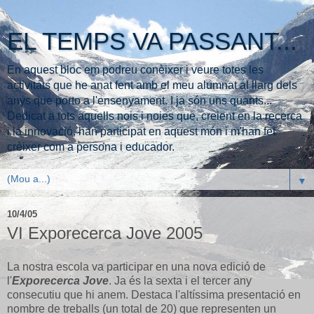
EL TEMPS VA PASSANT...
En aquest bloc em podreu conèixer i veure totes les
activitats que he anat fent amb el meu alumnat al llarg dels
anys que porto a l'ensenyament. I ja són uns quants...
Dedicat a tots aquells nois i noies que, creient en la recerca
i la innovació, han participat en aquest món i m'han fet
crèixer com a persona i educador.
▼
10/4/05
VI Exporecerca Jove 2005
La nostra escola va participar en una nova edició de
l'
Exporecerca Jove
. Ja és la sexta i el tercer any
consecutiu que hi anem. Destaca l'altíssima presentació en
nombre de treballs (un total de 20) que representen un