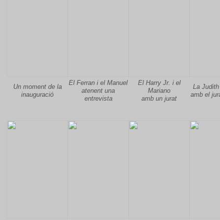
El Ferran i el Manuel
El Harry Jr. i el
Un moment de la
La Judith 
atenent una
Mariano
inauguració
amb el jur
entrevista
amb un jurat