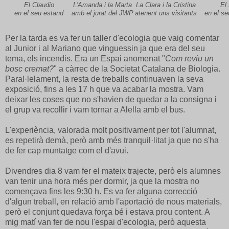
El Claudio
L'Amanda i la Marta
La Clara i la Cristina
El 
en el seu estand
amb el jurat del JWP
atenent uns visitants
en el se
Per la tarda es va fer un taller d'ecologia que vaig comentar
al Junior i al Mariano que vinguessin ja que era del seu
tema, els incendis. Era un Espai anomenat "
Com reviu un
bosc cremat?
" a càrrec de la Societat Catalana de Biologia.
Paral·lelament, la resta de treballs continuaven la seva
exposició, fins a les 17 h que va acabar la mostra. Vam
deixar les coses que no s'havien de quedar a la consigna i
el grup va recollir i vam tornar a Alella amb el bus.
L'experiència, valorada molt positivament per tot l'alumnat,
es repetirà demà, però amb més tranquil·litat ja que no s'ha
de fer cap muntatge com el d'avui.
Divendres dia 8 vam fer el mateix trajecte, però els alumnes
van tenir una hora més per dormir, ja que la mostra no
començava fins les 9:30 h. Es va fer alguna correcció
d'algun treball, en relació amb l'aportació de nous materials,
però el conjunt quedava força bé i estava prou content. A
mig matí van fer de nou l'espai d'ecologia, però aquesta