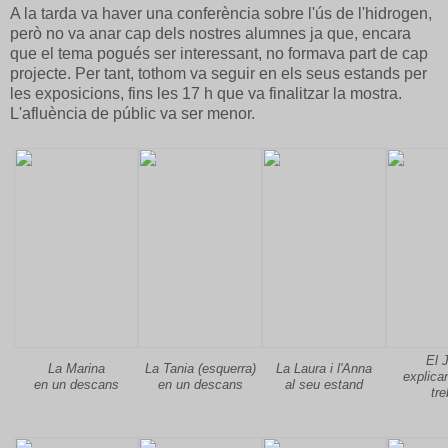
A la tarda va haver una conferència sobre l'ús de l'hidrogen,
però no va anar cap dels nostres alumnes ja que, encara
que el tema pogués ser interessant, no formava part de cap
projecte. Per tant, tothom va seguir en els seus estands per
les exposicions, fins les 17 h que va finalitzar la mostra.
L'afluència de públic va ser menor.
El 
La Marina
La Tania (esquerra)
La Laura i l'Anna
explican
en un descans
en un descans
al seu estand
tre