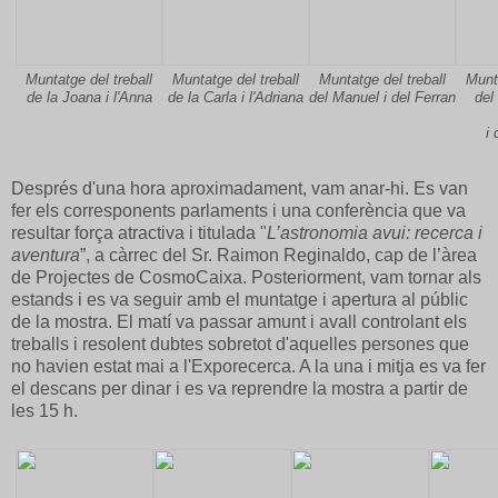
Muntatge del treball
Muntatge del treball
Muntatge del treball
Munta
de la Joana i l'Anna
de la Carla i l'Adriana
del Manuel i del Ferran
del
i 
Després d'una hora aproximadament, vam anar-hi. Es van
fer els corresponents parlaments i una conferència que va
resultar força atractiva i titulada "
L’astronomia avui: recerca i
aventura
”, a càrrec del Sr. Raimon Reginaldo, cap de l’àrea
de Projectes de CosmoCaixa. Posteriorment, vam tornar als
estands i es va seguir amb el muntatge i apertura al públic
de la mostra. El matí va passar amunt i avall controlant els
treballs i resolent dubtes sobretot d'aquelles persones que
no havien estat mai a l'Exporecerca. A la una i mitja es va fer
el descans per dinar i es va reprendre la mostra a partir de
les 15 h.