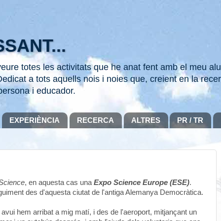
SANT...
ure totes les activitats que he anat fent amb el meu alu
edicat a tots aquells nois i noies que, creient en la recer
persona i educador.
EXPERIÈNCIA
RECERCA
ALTRES
PR / TR
Science
, en aquesta cas una
Expo Science Europe (ESE)
.
guiment des d'aquesta ciutat de l'antiga Alemanya Democràtica.
t avui hem arribat a mig matí, i des de l'aeroport, mitjançant un