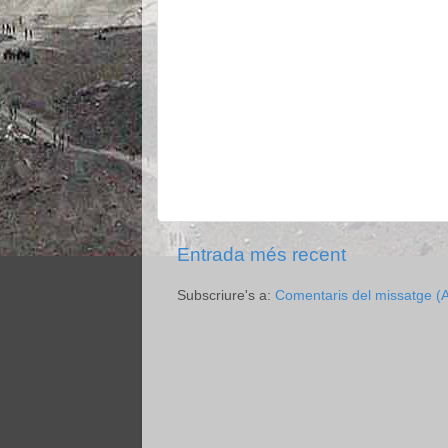
Entrada més recent
Subscriure's a:
Comentaris del missatge (