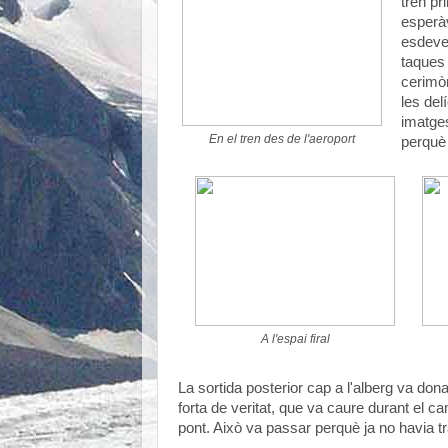
tren pr
esperà
esdeve
taques 
cerimòn
les del
imatges
En el tren des de l'aeroport
perquè 
A l'espai firal
La sortida posterior cap a l'alberg va don
forta de veritat, que va caure durant el 
pont. Això va passar perquè ja no havia t