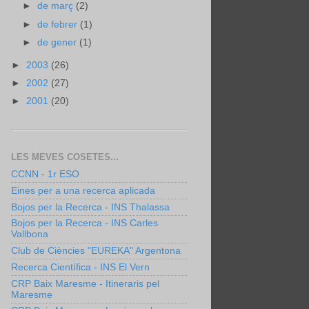
►
de març
(2)
►
de febrer
(1)
►
de gener
(1)
►
2003
(26)
►
2002
(27)
►
2001
(20)
LES MEVES COSETES...
CCNN - 1r ESO
Eines per a una recerca aplicada
Bojos per la Recerca - INS Thalassa
Bojos per la Recerca - INS Carles
Vallbona
Club de Ciències "EUREKA" Argentona
Recerca Científica - INS El Vern
CRP Baix Maresme - Itineraris pel
Maresme