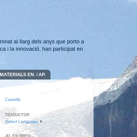
mnat al llarg dels anys que porto a
ca i la innovació, han participat en
MATERIALS EN. / AP.
Castellà
TRADUCTOR
Select Language
▼
JO, EN BREU...