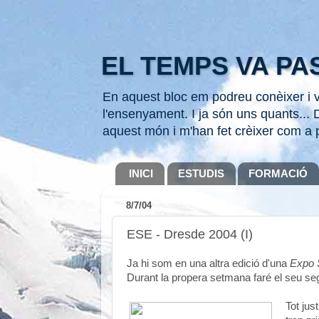
EL TEMPS VA PAS
En aquest bloc em podreu conèixer i ve
l'ensenyament. I ja són uns quants... D
aquest món i m'han fet crèixer com a 
INICI
ESTUDIS
FORMACIÓ
8/7/04
ESE - Dresde 2004 (I)
Ja hi som en una altra edició d'una
Expo 
Durant la propera setmana faré el seu se
Tot jus