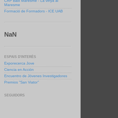
CRP Baix Maresme - La vinya al
Maresme
Formació de Formadors - ICE UAB
NaN
ESPAIS D'INTERÈS
Exporecerca Jove
Ciencia en Acción
Encuentro de Jóvenes Investigadores
Premios "San Viator"
SEGUIDORS