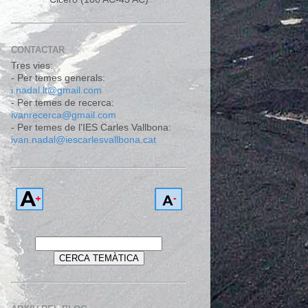
CONTACTAR
Tres vies:
- Per temes generals:
i.nadal.lt@gmail.com
- Per temes de recerca:
ivanrecerca@gmail.com
- Per temes de l'IES Carles Vallbona:
ivan.nadal@iescarlesvallbona.cat