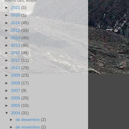
ARXIU DEL BLOG
►
2021
(1)
►
2020
(1)
►
2016
(45)
►
2015
(33)
►
2014
(40)
►
2013
(96)
►
2012
(48)
►
2011
(11)
►
2010
(29)
►
2009
(23)
►
2008
(17)
►
2007
(9)
►
2006
(25)
►
2005
(15)
▼
2004
(31)
►
de desembre
(2)
►
de novembre
(2)