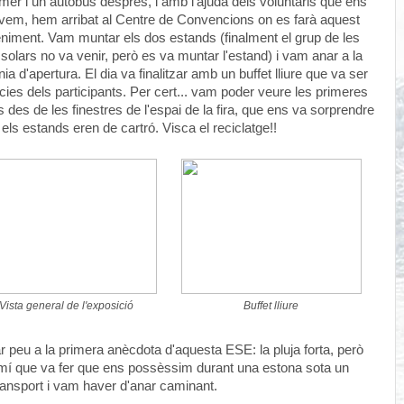
imer i un autobús després, i amb l'ajuda dels voluntaris que ens
vem, hem arribat al Centre de Convencions on es farà aquest
niment. Vam muntar els dos estands (finalment el grup de les
solars no va venir, però es va muntar l'estand) i vam anar a la
ia d'apertura. El dia va finalitzar amb un buffet lliure que va ser
ícies dels participants. Per cert... vam poder veure les primeres
 des de les finestres de l'espai de la fira, que ens va sorprendre
els estands eren de cartró. Visca el reciclatge!!
Vista general de l'exposició
Buffet lliure
ar peu a la primera anècdota d'aquesta ESE: la pluja forta, però
camí que va fer que ens possèssim durant una estona sota un
ransport i vam haver d'anar caminant.