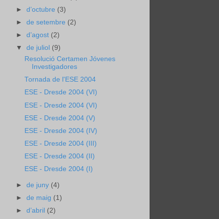
►
d’octubre
(3)
►
de setembre
(2)
►
d’agost
(2)
▼
de juliol
(9)
Resolució Certamen Jóvenes
Investigadores
Tornada de l'ESE 2004
ESE - Dresde 2004 (VI)
ESE - Dresde 2004 (VI)
ESE - Dresde 2004 (V)
ESE - Dresde 2004 (IV)
ESE - Dresde 2004 (III)
ESE - Dresde 2004 (II)
ESE - Dresde 2004 (I)
►
de juny
(4)
►
de maig
(1)
►
d’abril
(2)