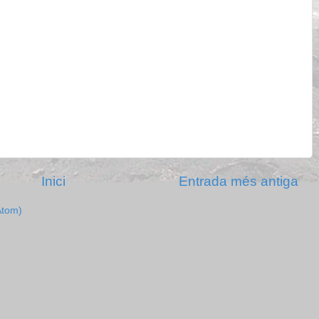
Inici
Entrada més antiga
Atom)