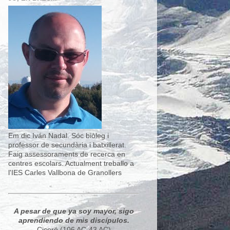
Em dic Iván Nadal. Sóc biòleg i
professor de secundària i batxillerat.
Faig assessoraments de recerca en
centres escolars. Actualment treballo a
l'IES Carles Vallbona de Granollers
A pesar de que ya soy mayor, sigo
aprendiendo de mis discípulos.
Ciceró (106 AC-43 AC)