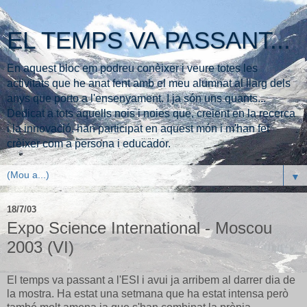
EL TEMPS VA PASSANT...
En aquest bloc em podreu conèixer i veure totes les
activitats que he anat fent amb el meu alumnat al llarg dels
anys que porto a l'ensenyament. I ja són uns quants...
Dedicat a tots aquells nois i noies que, creient en la recerca
i la innovació, han participat en aquest món i m'han fet
crèixer com a persona i educador.
▼
18/7/03
Expo Science International - Moscou
2003 (VI)
El temps va passant a l'ESI i avui ja arribem al darrer dia de
la mostra. Ha estat una setmana que ha estat intensa però