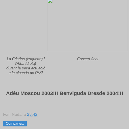
La Cristina (esquerra) i
Concert final
l'Alba (dreta)
durant la seva actuació
a la cloenda de l'ESI
Adéu Moscou 2003!!! Benviguda Dresde 2004!!!
Ivan Nadal
a
23:42
Comparteix