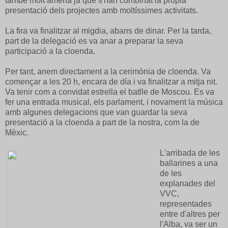
també molt amena ja que s'han combinat la pròpia
presentació dels projectes amb moltíssimes activitats.
La fira va finalitzar al migdia, abans de dinar. Per la tarda,
part de la delegació es va anar a preparar la seva
participació a la cloenda.
Per tant, anem directament a la cerimònia de cloenda. Va
començar a les 20 h, encara de día i va finalitzar a mitja nit.
Va tenir com a convidat estrella el batlle de Moscou. Es va
fer una entrada musical, els parlament, i novament la música
amb algunes delegacions que van guardar la seva
presentació a la cloenda a part de la nostra, com la de
Mèxic.
L'arribada de les
ballarines a una
de les
explanades del
VVC,
representades
entre d'altres per
l'Alba, va ser un