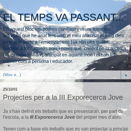
EL TEMPS VA PASSANT...
En aquest bloc em podreu conèixer i veure totes les
activitats que he anat fent amb el meu alumnat al llarg dels
anys que porto a l'ensenyament. I ja són uns quants...
Dedicat a tots aquells nois i noies que, creient en la recerca
i la innovació, han participat en aquest món i m'han fet
crèixer com a persona i educador.
▼
25/10/01
Projectes per a la III Exporecerca Jove
Ja s'han definit els treballs que es presentaran, per part de
l'escola, a la
III Exporecerca Jove
del proper mes d'abril.
Tenen com a base els treballs que es van projectar a principi