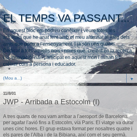
EL TEMPS VA PASSANT...
En aquest bloc em podreu conèixer i veure totes les
activitats que he anat fent amb el meu alumnat al llarg dels
anys que porto a l'ensenyament. I ja són uns quants...
Dedicat a tots aquells nois i noies que, creient en la recerca
i la innovació, han participat en aquest món i m'han fet
crèixer com a persona i educador.
▼
11/8/01
JWP - Arribada a Estocolm (I)
A tres quarts de nou vam arribar a l'aeroport de Barcelona
per agafar l'avió fins a Estocolm, via Paris. El viatge va durar
unes cinc hores. El grup estava format per nosaltres quatre i
els pares de l'Alba i de la Bibiana, així com el seu germà.